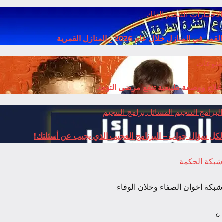
الاختيارات
التنجيم
الفلك
القمر في المنازل خلال عام 2026 _ المنازل القمرية
منوعات
علاج ووصفة طبيعية تنفع مرضى التوحد
البرامج
التنجيم
المسائل
برامج التنجيم
لكل سؤال جواب – البرنامج العجيب الذي يجيب عن أسئلتك!
شبكة الحكمة
شبكة اخوان الصفاء وخلان الوفاء