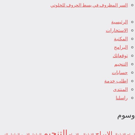
السر المظروف في بسط الحروف للخلوتي
الرئيسية
الاستخارات
المكتبة
البرامج
توقعاتك
التنجيم
حسابات
اطلب خدمة
المنتدى
راسلنا
وسوم
التنجيم
الابراج
ابراج الاطفال
الاطفال والابراج
الطفل الاسد
الطفل الثور