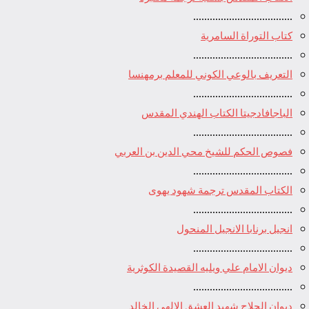
....................................
كتاب التوراة السامرية
....................................
ﺍﻟﺘﻌﺮﻳﻒ ﺑﺎﻟﻮﻋﻲ ﺍﻟﻜﻮﻧﻲ للمعلم برمهنسا
....................................
الباجافادجيتا الكتاب الهندي المقدس
....................................
فصوص الحكم للشيخ محي الدين بن العربي
....................................
الكتاب المقدس ترجمة شهود يهوى
....................................
انجيل برنابا الانجيل المنحول
....................................
ديوان الامام علي ويليه القصيدة الكوثرية
....................................
ديوان الحلاج شهيد العشق الالهي الخالد