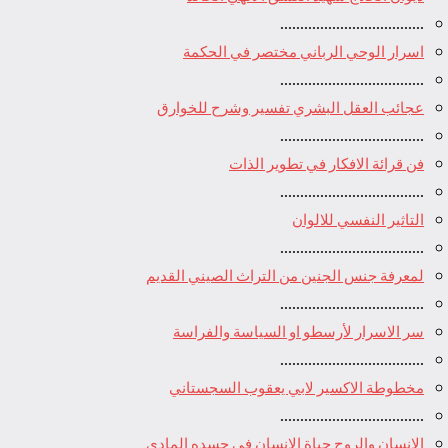
....................................
اسرار الوحي الرباني مختصر في الحكمة
....................................
عجائب العقل البشري تفسير وشرح للخوارق
....................................
فن قرائة الافكار في تطوير الذات
....................................
التاثير النفسي للالوان
....................................
لمعرفة جنس الجنين من التراث الصيني القديم
....................................
سر الاسرار لأرسطو او السياسة والفراسة
....................................
مخطوطة الاكسير لابي يعقوب السجستاني
....................................
الانسان والروح حياة الانسان في جسده المادي