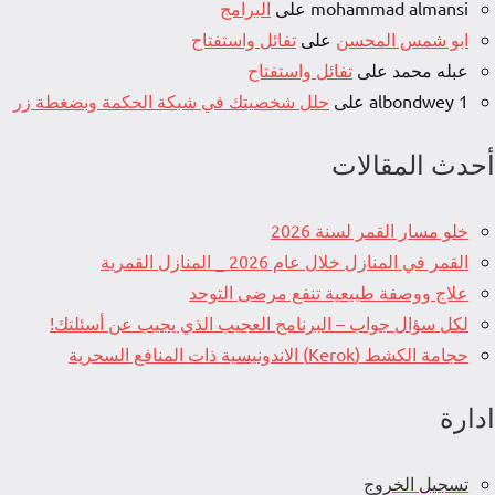
mohammad almansi
على
البرامج
ابو شمس المحسن
على
تفائل واستفتاح
عبله محمد
على
تفائل واستفتاح
albondwey 1
على
حلل شخصيتك في شبكة الحكمة وبضغطة زر
أحدث المقالات
خلو مسار القمر لسنة 2026
القمر في المنازل خلال عام 2026 _ المنازل القمرية
علاج ووصفة طبيعية تنفع مرضى التوحد
لكل سؤال جواب – البرنامج العجيب الذي يجيب عن أسئلتك!
حجامة الكشط (Kerok) الاندونيسية ذات المنافع السحرية
ادارة
تسجيل الخروج