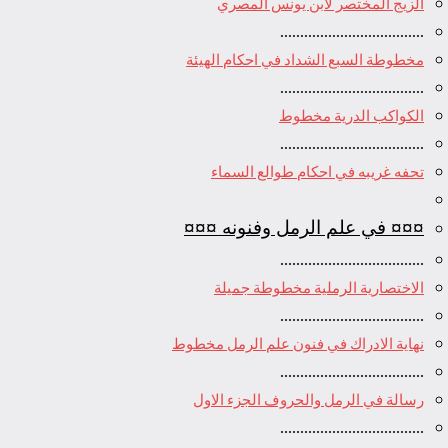
الزيج المختصر لأبن يونس المصري
....................................
مخطوطة السبع الشداد في احكام الهيئة
....................................
الكواكب الدرية مخطوط
....................................
تحفه غريبه في احكام طوالع السماء
¤¤¤ في علم الرمل وفنونه ¤¤¤
....................................
الاختصارية الرملية مخطوطة جميلة
....................................
نهاية الادراك في فنون علم الرمل مخطوط
....................................
رسالة في الرمل والحروف الجزء الاول
....................................