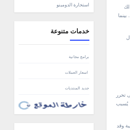
استخارة الدومينو
لك
بينما
خدمات متنوعة
ل
برامج مجانية
اسعار العملات
جديد المنتديات
ى تحرر
 يُسبب
بة وقد