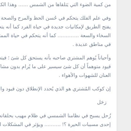
من كمية الضوء التي يَتلقاها من الشمس …… وهذا الكو
وفي علم الفلك يتحكم في حُسن الحظ والمرح والصحة والث
يفتح الطريق لإمكانيات جديدة في حياة الفرد كما أنه ي
السخاء والسعة …………. كما أنه يتحكم في حياة الممثلي
في مناطق عديدة .
وأحياناً يُوهم المشتري صاحبه بأنه يستحق كل شئ ؛ فيت
قيود متوهماً أن كل شئ سيسير على ما يُرام بدون مشاكل
العنان للشهوات والأهواء .
إن كوكب المُشتري هو الذي يُحدد الإنطلاق دون قيود وا
زحَل
زُحل يسبح في نظامنا الشمسي في ظلام مهيب بحلقاته ال
إحدى مسببات الحيرة ؟! ………. ويؤثر في المشكلات التي