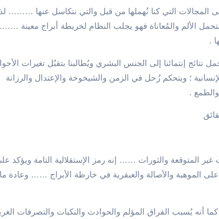
ى المجالات التي كنا نُهملها من قبل والتي نتكاسل عنها ……… لذ
ا بتحمل الألم والمُعاناة فهو يجلب النظام لخريطة أبراج معينة …….. 
 .
ل نتائج إنتمائنا إلى الجنس البشري ويُطالبنا بتقبُل تغيرات الأحوا
إنسانية ؛ ويتحكم زُحل في الزمن والشيخوخة والإعتدال والرزانة
والطمع .
قائق
ت غير المتوقعة والثورات …… إنه رمز الإستقلالية التامة ويؤكد عل
على الموهبة والأصالة والعبقرية في خارطة الأبراج …… وعادة ما
ما أنه يُسبب الفراق المؤلم والحوادث والنكبات والتصرفات الغري