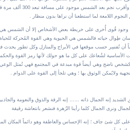
حوالي العشرة أمثال عرض الكوكب العملاق المشتري ؛ وأقرب نجم بعد الشمس م
نجوم اللامعة لما استطعنا أن نراها بدون منظار .
جود قُوى أُخرى على خريطة بعض الأشخاص إلا أن الشمس هي ا
نسان طِوال حياته فالشمس هي الحيوية وهي القوة المُحركة للحياة
 أن تُفسِر حسب موقعها في الأبراج والمنازل وكل تطور يحدث ف
 الأساسية لشُعاعك على كل ما هو حولك لأتها رمز القوة والحكم
شخص ناضج وهي أيضاً قوة مبدعة في المجتمع فهي تُمثل الوعي 
هية ولايُمكن الوثوق بها ؛ وهي تلجأ إلى القوة على الدوام .
الشديد إنه الجمال ذاته …… إنه الرقة والذوق والنعومة والجاذبي
ال ونرى الجمال كلما رأينا الزُهرة فنشعر بانتعاشة رقيقة
على كل شئ جاف ؛ إنه الإحساس والعاطفة وهو دائماً المكان ال