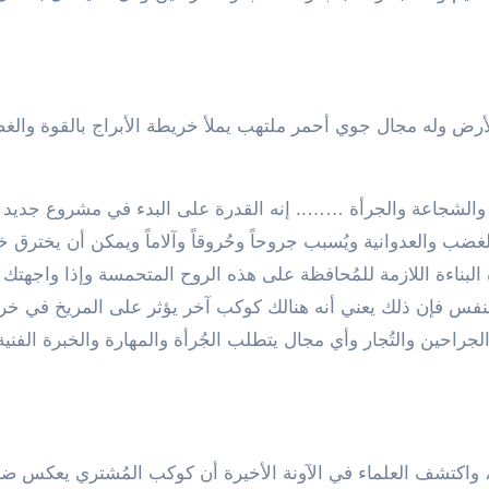
للأرض وله مجال جوي أحمر ملتهب يملأ خريطة الأبراج بالقوة وال
ة والشجاعة والجرأة …….. إنه القدرة على البدء في مشروع جديد
غضب والعدوانية ويُسبب جروحاً وحُروقاً وآلاماً ويمكن أن يخترق 
قوة البناءة اللازمة للمُحافظة على هذه الروح المتحمسة وإذا واجهت
 بالنفس فإن ذلك يعني أنه هنالك كوكب آخر يؤثر على المريخ في خ
راحين والتُجار وأي مجال يتطلب الجُرأة والمهارة والخبرة الفنية
 واكتشف العلماء في الآونة الأخيرة أن كوكب المُشتري يعكس ضوء