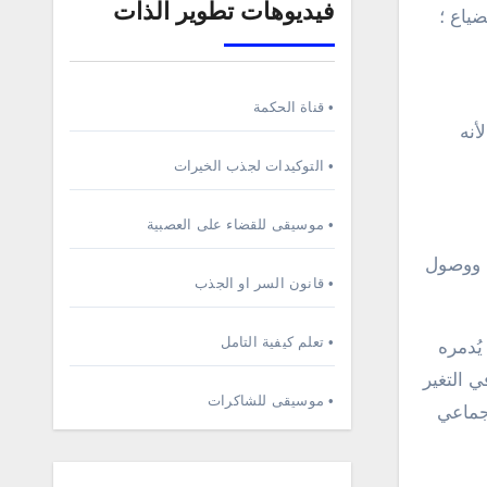
فيديوهات تطوير الذات
ضياع ؛
• قناة الحكمة
أنه
• التوكيدات لجذب الخيرات
• موسيقى للقضاء على العصبية
ك ووصول
• قانون السر او الجذب
• تعلم كيفية التامل
ُدمره
ي التغير
• موسيقى للشاكرات
لجماعي