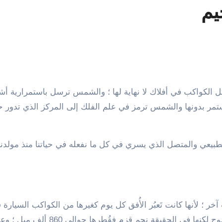
يم
 الكواكب في أفلاك لا نهاية لها ؛ والشمس ترسل باستمرارية أش
تمر بدونها والشمس ترمز في علم الفلك إلى المركز الذي تدور ح
لطبيعي والمتصل الذي يسري في كل ما نفعله في حياتنا منذ مولدن
 ؛ لأنها كانت تَعبُر الأُفق كل يوم كغيرها من الكواكب السيارة 
السماء ؛ ولعل الشمس هي النجم الوحيد الذي نراه بوضوح لكنها في الحقيقة نجم قزم فقُطره