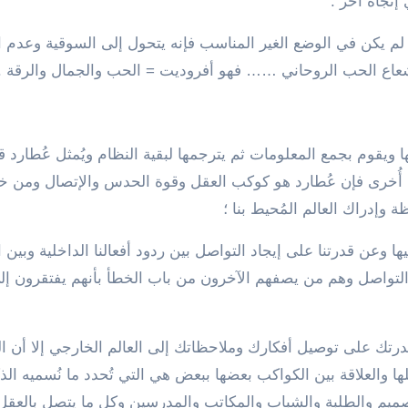
إتجاه آخر .
 لم يكن في الوضع الغير المناسب فإنه يتحول إلى السوقية وعدم 
 شعاع الحب الروحاني …… فهو أفروديت = الحب والجمال والرقة .
ويقوم بجمع المعلومات ثم يترجمها لبقية النظام ويُمثل عُطارد 
ة أُخرى فإن عُطارد هو كوكب العقل وقوة الحدس والإتصال ومن خ
 وإدراك العالم المُحيط بنا ؛
ها وعن قدرتنا على إيجاد التواصل بين ردود أفعالنا الداخلية وبين ا
لتواصل وهم من يصفهم الآخرون من باب الخطأ بأنهم يفتقرون إلى
رتك على توصيل أفكارك وملاحظاتك إلى العالم الخارجي إلا أن ال
ها والعلاقة بين الكواكب بعضها ببعض هي التي تُحدد ما نُسميه الذك
صميم والطلبة والشباب والمكاتب والمدرسين وكل ما يتصل بالعقل