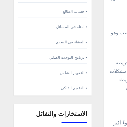
• حساب الطالع
• امثلة في المسائل
غضب وهو
• العنقاء في التنجيم
• برنامج النوخذة الفلكي
خريطة
ك مشكلات
• التقويم الشامل
ريطة
• التقويم الفلكي
الاستخارات والتفائل
ً أكبر