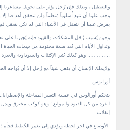
والتعطيل ، وبذلك فإن زُحل يؤثر على تحويل مشاعرنا إل
وجب علينا أن نتبع أُسلوباً مُنظماً ولن تتحقق أهدافنا إل
يفرض علينا أن نتعقل في الأشياء التي لم نكن نتعقل فيها
وحين يُسبب زُحَل المشكلات والقيود فإنه يُجبرنا على تحم
وتداول الأيام التي تُعد سمة محتومة من سِمات الحياة ال
………….. وهو كذلك يُثير الإكتئاب والسوداوية والغيرة 
ولايملك الإنسان أن يفعل شيئاً مع زُحل إلا أن يُواجه الح
أورانوس
يتحكم أُورانُوس في عملية التغيير المفاجئة والإضطرابا
الفرد من كل القيود والموانع ؛ وهو كوكب مخترق ويدل 
إنقلاب
الأوضاع في آخر لحظة ويؤدي إلى تغيير الخُطط فجأة ؛ ك