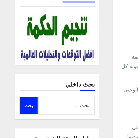
عة
وله كل
بحث داخلي
ا وحتى
البحث
عن:
في
ا حوالي 860 ألف ميل ؛ وعرضها