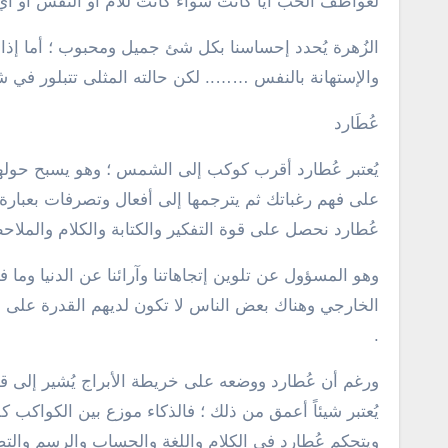
لعواطف الحب أياً كانت سواءً كانت للأم أو النفس أو أي 
الزُهرة يُحدد إحساسنا بكل شئ جميل ومحبوب ؛ أما إذا
والإستهانة بالنفس …….. لكن حالته المثلى تتبلور في
عُطَارد
يُعتبر عُطارد أقرب كوكب إلى الشمس ؛ وهو يسبح حولها 
على فهم رغباتك ثم يترجمها إلى أفعال وتصرفات بعبار
عُطارد نحصل على قوة التفكير والكتابة والكلام والملاحظة
وهو المسؤول عن تلوين إتجاهاتنا وآرائنا عن الدنيا وما في
الخارجي وهناك بعض الناس لا تكون لديهم القدرة على ا
.
ورغم أن عُطارد ووضعه على خريطة الأبراج يُشير إلى قد
يُعتبر شيئاً أعمق من ذلك ؛ فالذكاء موزع بين الكواكب كل
ويتحكم عُطارد في الكلام واللغة والحساب والرسم والت