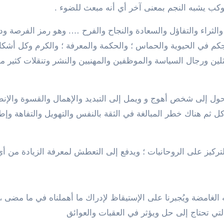
كب يشبه النجم بمعنى آخر أي أنه مبعث للضوء .
راء والتفاؤل والسعادة والنجاح والفرح …. وهو رمز الفرصة ودائ
تجكم في الحيوية والحماس ؛ والحكمة والمعرفة ؛ والكرم وكل أشكا
ن ورجال السياسة والموظفين والمهنيين والنشر وتنقلات كثير م
حول إلى شخص أهوج و ويمل إلى التبديد والإهمال والقسوة والإنطل
 ثم هناك خطر المبالغة في الثقة بالنفس والتهويل والتفاهة وإط
لتركيز على الروحانيات ؛ ويدفع إلى التعطش لمعرفة الزيادة من أ
غامضة ويُجبرنا على الإستيقاظ لإدراك ما أهملناه في ما مضى ، ك
 تحتاج إلى حل ويؤثر في العقبات والعوائق