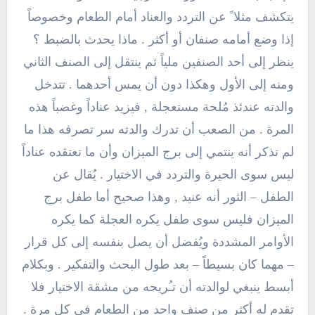
يتكشف مثلا ً عن التردد والعناد أمام الطعام وخصوصاً
إذا وضع أمامه صنفان أو أكثر . ماذا يحدث بالضبط ؟
ينظر إلى أحد الصنفين ملياً ثم ينتقل إلى الصنف الثاني
ومنه إلى الأول وهكذا دون أن يمس أحدهما . تتدخل
والدته عندئذ مُلحة مستعجلة , فيزيد عناداً وغضباً هذه
المرة . من الصعب أن تدرك والدته سر تصرفه هذا ما
لم تذكر أنه ينتمي إلى برج الميزان وأن ما تعتقده عناداً
ليس سوى الحيرة والتردد في الاختيار . يُقال عن
الطفل – الثور أنه عنيد , وهذا صحيح أما طفل برج
الميزان فليس سوى طفل يكره العجلة كما يكره
الأوامر المشددة ويُفضل أن يصل بنفسه إلى كل قرار
– مهما كان بسيطاً – بعد طول البحث والتفكير . وبكلام
أبسط ينبغي لوالدته أن تـُريحه من مشقة الاختيار فلا
تقدم له أكثر من صنف واحد من الطعام في كل مرة .