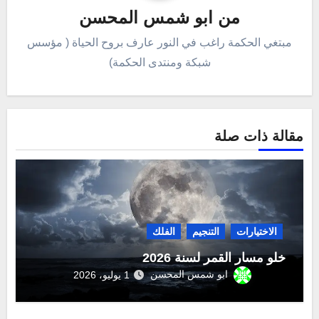
من
ابو شمس المحسن
مبتغي الحكمة راغب في النور عارف بروح الحياة ( مؤسس
شبكة ومنتدى الحكمة)
مقالة ذات صلة
الاختيارات
التنجيم
الفلك
خلو مسار القمر لسنة 2026
ابو شمس المحسن
1 يوليو، 2026