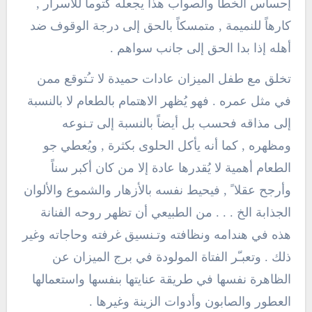
إحساس الخطأ والصواب هذا يجعله كتوماً للأسرار ,
كارهاً للنميمة , متمسكاً بالحق إلى درجة الوقوف ضد
أهله إذا بدا الحق إلى جانب سواهم .
تخلق مع طفل الميزان عادات حميدة لا تـُتوقع ممن
في مثل عمره . فهو يُظهر الاهتمام بالطعام لا بالنسبة
إلى مذاقه فحسب بل أيضاً بالنسبة إلى تـنوعه
ومظهره , كما أنه يأكل الحلوى بكثرة , ويُعطي جو
الطعام أهمية لا يُقدرها عادة إلا من كان أكبر سناً
وأرجح عقلا ً , فيحيط نفسه بالأزهار والشموع والألوان
الجذابة الخ . . . من الطبيعي أن تظهر روحه الفنانة
هذه في هندامه ونظافته وتـنسيق غرفته وحاجاته وغير
ذلك . وتعبـّر الفتاة المولودة في برج الميزان عن
الظاهرة نفسها في طريقة عنايتها بنفسها واستعمالها
العطور والصابون وأدوات الزينة وغيرها .