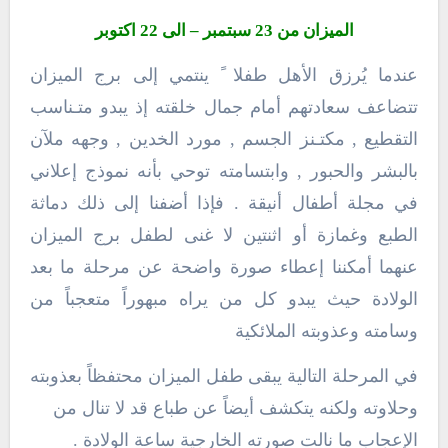
الميزان من 23 سبتمبر – الى 22 اكتوبر
عندما يُرزق الأهل طفلا ً ينتمي إلى برج الميزان
تتضاعف سعادتهم أمام جمال خلقته إذ يبدو متـناسب
التقطيع , مكتـنز الجسم , مورد الخدين , وجهه ملآن
بالبشر والحبور , وابتسامته توحي بأنه نموذج إعلاني
في مجلة أطفال أنيقة . فإذا أضفنا إلى ذلك دماثة
الطبع وغمازة أو اثنتين لا غنى لطفل برج الميزان
عنهما أمكننا إعطاء صورة واضحة عن مرحلة ما بعد
الولادة حيث يبدو كل من يراه مبهوراً متعجباً من
وسامته وعذوبته الملائكية
في المرحلة التالية يبقى طفل الميزان محتفظاً بعذوبته
وحلاوته ولكنه يتكشف أيضاً عن طباع قد لا تنال من
الإعجاب ما نالت صورته الخارجية ساعة الولادة .