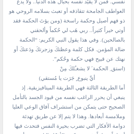
نفسي. فمن لا يقيّد نفسه بحبال هذه الدنيا.. ولا يدع
العواطف الجامحة تتقاذفه أو تعبث بسلامه الروحي هو
ذو فهم أصيل وحكمة راسخة (ومن يؤتَ الحكمة فقد
أوتي خيراً كثيراً.. ربي هَب لي حُكماً وألحقني
بالصالحين). وفي هذا يقول النبي الكريم: “الحكمة
ضالة المؤمن. فكل كلمة وعظتكَ وزجرتكَ ودَعتكَ أو
نهتك عن قبيح فهي حكمة وحُكم”.
(استق ِ الحكمة َ لا يشغـُلكَ مِنْ
أيِّ ينبوع ٍ جَرَت يا مُستقي)
أما الطريقة الثالثة فهي الطريقة الميتافيزيقية. إذ
ينبغي أن يحرر الراغب نفسه من قيود الجسد بالتأمل
الصحيح حتى يتمكن من استشراف آفاق الوعي العليا
وملامسة أبعادها. وهذا لا يتم إلا عن طريق تهدئة
دوامة الأفكار التي تضرب بحيرة النفس فتحدث فيها