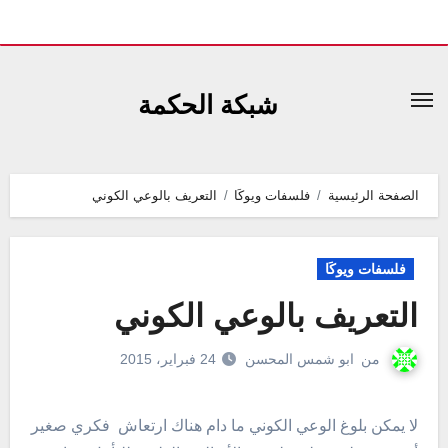
لتجاوز
لى
شبكة الحكمة
لمحتوى
الصفحة الرئيسية
فلسفات ويوكَا
ﺍﻟﺘﻌﺮﻳﻒ ﺑﺎﻟﻮﻋﻲ ﺍﻟﻜﻮﻧﻲ
فلسفات ويوكَا
ﺍﻟﺘﻌﺮﻳﻒ ﺑﺎﻟﻮﻋﻲ ﺍﻟﻜﻮﻧﻲ
من
ابو شمس المحسن
24 فبراير، 2015
لا يمكن بلوغ الوعي الكوني ما دام هناك ارتعاش فكري صغير