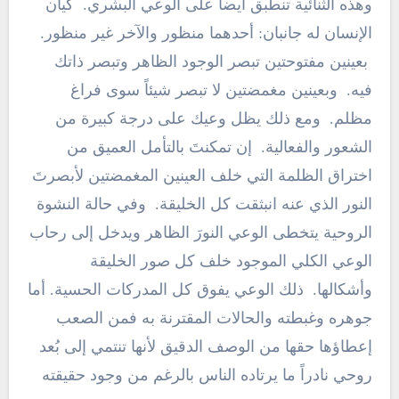
وهذه الثنائية تنطبق أيضاً على الوعي البشري. كيان
الإنسان له جانبان: أحدهما منظور والآخر غير منظور.
بعينين مفتوحتين تبصر الوجود الظاهر وتبصر ذاتك
فيه. وبعينين مغمضتين لا تبصر شيئاً سوى فراغ
مظلم. ومع ذلك يظل وعيك على درجة كبيرة من
الشعور والفعالية. إن تمكنتَ بالتأمل العميق من
اختراق الظلمة التي خلف العينين المغمضتين لأبصرتَ
النور الذي عنه انبثقت كل الخليقة. وفي حالة النشوة
الروحية يتخطى الوعي النورَ الظاهر ويدخل إلى رحاب
الوعي الكلي الموجود خلف كل صور الخليقة
وأشكالها. ذلك الوعي يفوق كل المدركات الحسية. أما
جوهره وغبطته والحالات المقترنة به فمن الصعب
إعطاؤها حقها من الوصف الدقيق لأنها تنتمي إلى بُعد
روحي نادراً ما يرتاده الناس بالرغم من وجود حقيقته