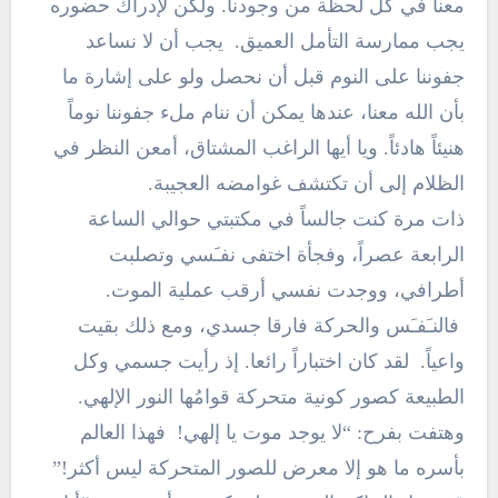
معنا في كل لحظة من وجودنا. ولكن لإدراك حضوره
يجب ممارسة التأمل العميق. يجب أن لا نساعد
جفوننا على النوم قبل أن نحصل ولو على إشارة ما
بأن الله معنا، عندها يمكن أن ننام ملء جفوننا نوماً
هنيئاً هادئاً. ويا أيها الراغب المشتاق، أمعن النظر في
الظلام إلى أن تكتشف غوامضه العجيبة.
ذات مرة كنت جالساً في مكتبتي حوالي الساعة
الرابعة عصراً، وفجأة اختفى نفـَسي وتصلبت
أطرافي، ووجدت نفسي أرقب عملية الموت.
فالنـَفـَس والحركة فارقا جسدي، ومع ذلك بقيت
واعياً. لقد كان اختباراً رائعا. إذ رأيت جسمي وكل
الطبيعة كصور كونية متحركة قوامُها النور الإلهي.
وهتفت بفرح: “لا يوجد موت يا إلهي! فهذا العالم
بأسره ما هو إلا معرض للصور المتحركة ليس أكثر!”