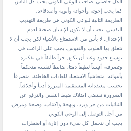
الكل خاصتي. صاحب الوعي الكوني يحب كل الناس
كما يحب إخوته وأخواته وأبويه وأصدقاءه.
الطريقة الثانية للوعي الكوني هي طريقة التهذيب
النفسي. يجب أن لا يكون الإنسان ضحية لعدم
الإعتدال. لا بأس من الاستمتاع بالأشياء لكن يجب أن لا
تتعلق بها القلوب والنفوس. يجب على الراغب في
توسيع حدود وعيه أن يكون حراً طليقاً في تفكيره
وتصرفه، أنيساً لطيفاً دمثاً، ضابطاً لنفسه متحكماً
بأهوائه، متحاشياً الاستعباد للعادات الخاطئة، متصرفاً
بحسب معتقداته المستقيمة المبررة أدبياً وأخلاقياً.
الضرورة تقتضي امتلاك ضبط النفس والترفع عن
الثنائيات من حر وبرد، وبهجة واكتئاب، وصحة ومرض،
من أجل التوصل إلى الوعي الكوني.
يجب أن نتحمل كل شيء دون إثارة أو اضطراب