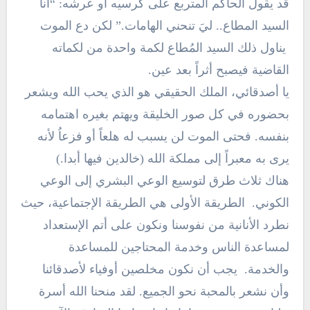
قد يقول الحاكم المتربع على كرسيه أو عرشه: “أنا
السيد المطاع.. ليَ تنحني الهامات.” لكن دع الموت
يناول ذلك السيد المُطاع لكمة واحدة من لكماته
القاضية فيصبح أثراً بعد عين.
يا أصدقائي، الملك الحقيقي هو الذي يحب الله ويشعر
بحضوره في كل صور الخليقة ويهتم بغيره اهتمامه
بنفسه. فحتى الموت لن يسبب له هلعاً أو فزعاُ لأنه
يرى به معبراً إلى مملكة الله (خالدين فيها أبدا.)
هناك ثلاث طرق لتوسيع الوعي البشري إلى الوعي
الكوني. الطريقة الأولى هي الطريقة الإجتماعية، حيث
نطرد الأنانية من نفوسنا ونكون على أتم الإستعداد
لمساعدة الناس وخدمة المحتاجين للمساعدة
والخدمة. يجب أن نكون مخلصين أوفياء لأصدقائنا
وأن نشعر بالمحبة نحو الجميع. لقد منحنا الله أسرة