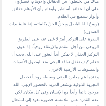
هناك من يخلطون بين الحقائق والأوهام، فيصرّون
على أن الحقائق أساطير وأوهام وأن الأوهام حقائق
وأنوار تسطع في الظلام.
(ويمحُ اللهُ الباطلَ ويحقُّ الحقَّ بكلماته، إنهُ عليمٌ بذات
الصدور.)
القدرة على التركيز أمرٌ لا غنى عنه على الطريق
الروحي من أجل التقدم والإرتقاء روحياً. إذ بدون
التركيز العقلي لا يمكن أبداً العثور على الله. يجب أن
نتعلم كيف نقفل نوافذ الوعي منعا لوصول الأصوات
والمشوشات الأرضية الأخرى.
وعندما يتم معايرة الوعي وضبطه روحياً تحصل
التجربة الذوقية ويشعر المريد بالحضور الإلهي. الله
موجود دائماً وأبداً مع الإنسان وفي كل مكان. لكن
عدم القدرة على ملامسة حضوره تعود إلى انشغال