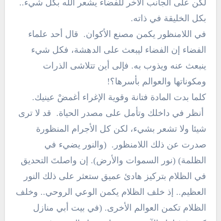
لكن على الجانب الآخر للفضاء يشعر الله بكل شيء..
بكل الخليقة في ذاته.
في اللامنظور يكمن مصنع الأكوان. قال أحد علماء
الفضاء إن الفضاء ليبعث على الدهشة، فكل شيء
ينبعث عنه ويذوب به. فإلى أين تتلاشى الذرات
ومكوناتها والعوالم بأسرها؟!
كلما بدت المادة فتانة وقوية الإغراء أغمضْ عينيك.
أنظر في داخلك وتأمل على مصدر الحياة. قد لا ترى
شيئا ولا تشعر بشيء، لكن كل الأجرام المنظورة
صدرت عن ذلك اللامنظور. (والنور يضيء في
الظلمة) (نور السموات والأرض). إن واصلتَ التحديق
في الظلام بتركيز هادئ عميق ستعثر على ذلك النور
العظيم.. إذ خلف الظلام يكمن الوعي الروحي.. وخلف
الظلام تكمن العوالم الأخرى. (في بيت أبي منازل