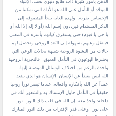
الذهن بأمور كثيرة ذات طابع دنيوي بحت. الإنتباه
الموحَّد أو التأمل على الله هو الأداة التي تمكننا من
الإحساس بقربه. ولهذه الغاية يلجأ المتصوفة إلى
الذكر المستدام فيرددون إسم الله (أو لا إله إلا الله أو
يا حي يا قيوم) حتى يستغرق كيانهم بأسره في المعنى
فينتقل وعيهم بسهولة إلى البُعد الروحي وتحصل لهم
حالات من النشوة الروحية شبيهة بحالات الوعي التي
يختبرها اليوغيون في التأمل العميق. فالتجربة الروحية
واحدة بالرغم من اختلاف الوسائل الموصلة إليها.
الله ليس بعيداً عن الإنسان. الإنسان هو الذي يبتعد
عمداً عن الله بأفكاره وأفعاله. عندما تبصر نوراً روحيا
حقيقياً في التأمل حاول الإمساك به والشعور أنك في
داخله: واحدٌ معه. إن الله في قلب ذلك النور.. نور
على نور. وعلى قدر الإقتراب من ذلك النور المبارك