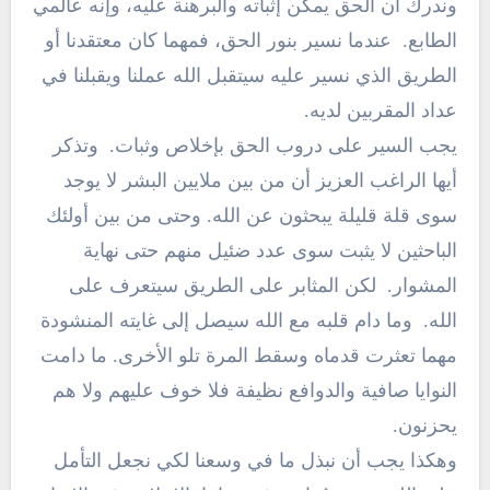
وندرك أن الحق يمكن إثباته والبرهنة عليه، وإنه عالمي
الطابع. عندما نسير بنور الحق، فمهما كان معتقدنا أو
الطريق الذي نسير عليه سيتقبل الله عملنا ويقبلنا في
عداد المقربين لديه.
يجب السير على دروب الحق بإخلاص وثبات. وتذكر
أيها الراغب العزيز أن من بين ملايين البشر لا يوجد
سوى قلة قليلة يبحثون عن الله. وحتى من بين أولئك
الباحثين لا يثبت سوى عدد ضئيل منهم حتى نهاية
المشوار. لكن المثابر على الطريق سيتعرف على
الله. وما دام قلبه مع الله سيصل إلى غايته المنشودة
مهما تعثرت قدماه وسقط المرة تلو الأخرى. ما دامت
النوايا صافية والدوافع نظيفة فلا خوف عليهم ولا هم
يحزنون.
وهكذا يجب أن نبذل ما في وسعنا لكي نجعل التأمل