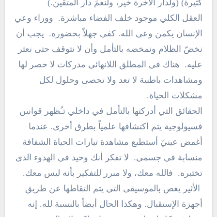
كثيرة) (ولدار الآخرة خير، ولنعمَ دار المتقين.)
العقل الكلي موجود خلف الفضاء مباشرة. ووراء وعي
الإنسان يكمن وعي الله. كفى جهلاً بحضوره. يجب أن
نخضّ الظلام ونمخضه بالتأمل وأن لا نتوقف حتى نعثر
عليه. هناك في المطلق اللانهائي مدركات لا حصر لها
ومشاهدات باطنية لا تعد ولا تحصى وحلول لكل
مشكلات الحياة.
الحقائق التي أدركتها بالتأمل في داخلي تـُظهر قوانين
فسيولوجية يتم اكتشافها علمياً بطرق أخرى. عندما
أغمض عينيّ أستطيع مشاهدة تيارات الحياة الشفافة
منسابة في جسمي. لا تفكر أنك وحيد في الهدوء الذي
تختبره. فالله معك، ولا مبرر للتفكير بأنه ليس معك.
الأثير يغص بالموسيقى التي يتم التقاطها عن طريق
أجهزة الإستقبال. وهكذا الحال أيضاً بالنسبة لله. إنه