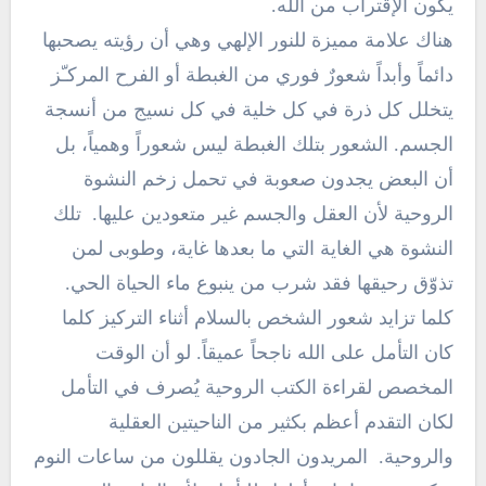
يكون الإقتراب من الله.
هناك علامة مميزة للنور الإلهي وهي أن رؤيته يصحبها
دائماً وأبداً شعورٌ فوري من الغبطة أو الفرح المركـّز
يتخلل كل ذرة في كل خلية في كل نسيج من أنسجة
الجسم. الشعور بتلك الغبطة ليس شعوراً وهمياً، بل
أن البعض يجدون صعوبة في تحمل زخم النشوة
الروحية لأن العقل والجسم غير متعودين عليها. تلك
النشوة هي الغاية التي ما بعدها غاية، وطوبى لمن
تذوّق رحيقها فقد شرب من ينبوع ماء الحياة الحي.
كلما تزايد شعور الشخص بالسلام أثناء التركيز كلما
كان التأمل على الله ناجحاً عميقاً. لو أن الوقت
المخصص لقراءة الكتب الروحية يُصرف في التأمل
لكان التقدم أعظم بكثير من الناحيتين العقلية
والروحية. المريدون الجادون يقللون من ساعات النوم