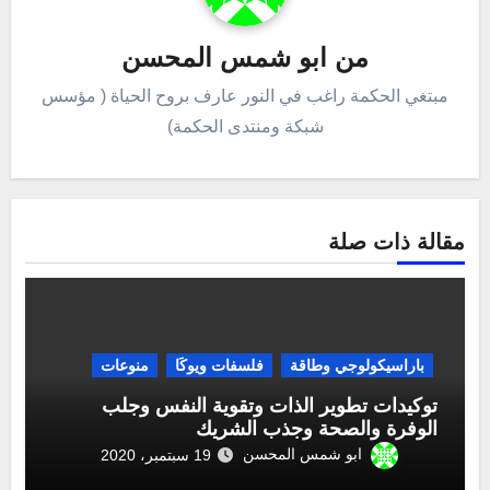
من
ابو شمس المحسن
مبتغي الحكمة راغب في النور عارف بروح الحياة ( مؤسس
شبكة ومنتدى الحكمة)
مقالة ذات صلة
باراسيكولوجي وطاقة
فلسفات ويوكَا
منوعات
توكيدات تطوير الذات وتقوية النفس وجلب
الوفرة والصحة وجذب الشريك
ابو شمس المحسن
19 سبتمبر، 2020