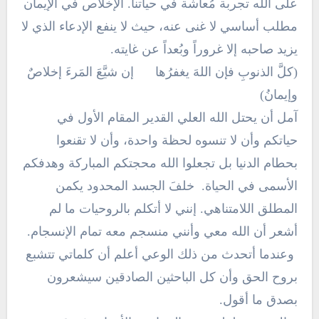
على الله تجربة مُعاشة في حياتنا. الإخلاص في الإيمان
مطلب أساسي لا غنى عنه، حيث لا ينفع الإدعاء الذي لا
يزيد صاحبه إلا غروراً وبُعداً عن غايته.
(كلَّ الذنوبِ فإن اللهَ يغفرُها إن شيَّعَ المَرءَ إخلاصٌ
وإيمانُ)
آمل أن يحتل الله العلي القدير المقام الأول في
حياتكم وأن لا تنسوه لحظة واحدة، وأن لا تقنعوا
بحطام الدنيا بل تجعلوا الله محجتكم المباركة وهدفكم
الأسمى في الحياة. خلفَ الجسد المحدود يكمن
المطلق اللامتناهي. إنني لا أتكلم بالروحيات ما لم
أشعر أن الله معي وأنني منسجم معه تمام الإنسجام.
وعندما أتحدث من ذلك الوعي أعلم أن كلماتي تتشبع
بروح الحق وأن كل الباحثين الصادقين سيشعرون
بصدق ما أقول.