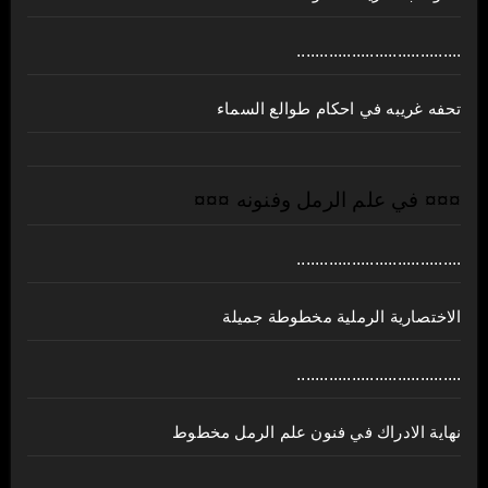
....................................
تحفه غريبه في احكام طوالع السماء
¤¤¤ في علم الرمل وفنونه ¤¤¤
....................................
الاختصارية الرملية مخطوطة جميلة
....................................
نهاية الادراك في فنون علم الرمل مخطوط