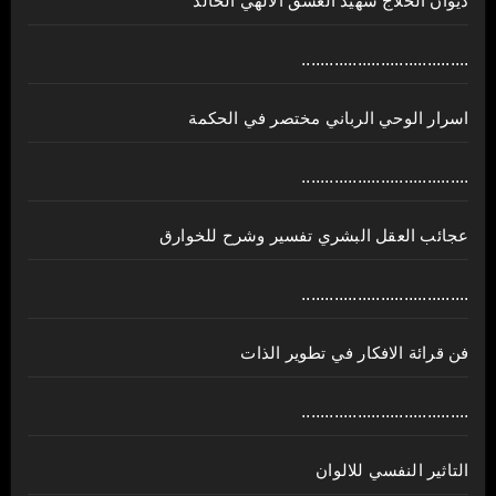
ديوان الحلاج شهيد العشق الالهي الخالد
....................................
اسرار الوحي الرباني مختصر في الحكمة
....................................
عجائب العقل البشري تفسير وشرح للخوارق
....................................
فن قرائة الافكار في تطوير الذات
....................................
التاثير النفسي للالوان