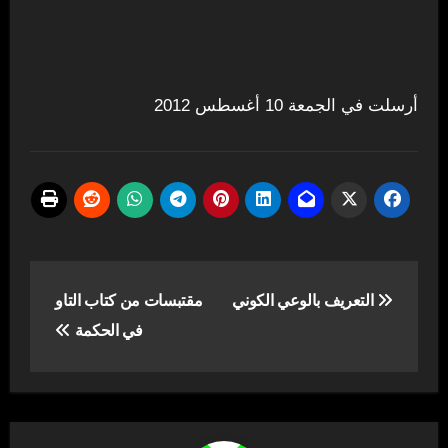
أرسلت في الجمعة 10 أغسطس 2012
تصفّح
ﺍﻟﺘﻌﺮﻳﻒ ﺑﺎﻟﻮﻋﻲ ﺍﻟﻜﻮﻧﻲ
مقتبسات من كتاب التاو
المقالات
في الحكمة