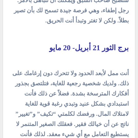
ستصبح صاحب السبق ويمكنك أن تتباهى بالأمر.
رجل إطفاء، وهي فرصة جيدة تسمح لك بأن تصير
بطلاً. ولكن لا تغتر وتبدأ أنت الحريق.
برج الثور 21 أبريل- 20 مايو
أنت ممل لأبعد الحدود ولا تتحرك دون إرغامك على
ذلك. ولديك شخصية رجعية للغاية، فتلتصق بجذور
أفكارك المترسخة بشدة. فضلاً عن ذلك فأنت
استبدادي بشكل عنيد وتبدي رغبة قوية للغاية
لامتلاك المال. ورفضك لكلمتي “تكيف” و”تغيير”
ناتج عن أن خيالك فقير. فعقلك الصغير المتنمر لا
يستطيع التعامل مع أي شيء معقد. لذلك فأنت