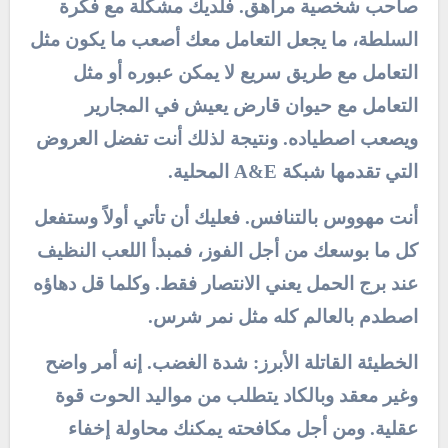
صاحب شخصية مراهق. فلديك مشكلة مع فكرة
السلطة، ما يجعل التعامل معك أصعب ما يكون مثل
التعامل مع طريق سريع لا يمكن عبوره أو مثل
التعامل مع حيوان قارض يعيش في المجارير
ويصعب اصطياده. ونتيجة لذلك أنت تفضل العروض
التي تقدمها شبكة A&E المحلية.
أنت مهووس بالتنافس. فعليك أن تأتي أولاً وستفعل
كل ما بوسعك من أجل الفوز، فمبدأ اللعب النظيف
عند برج الحمل يعني الانتصار فقط. وكلما قل دهاؤه
اصطدم بالعالم كله مثل نمر شرس.
الخطيئة القاتلة الأبرز: شدة الغضب. إنه أمر واضح
وغير معقد وبالكاد يتطلب من مواليد الحوت قوة
عقلية. ومن أجل مكافحته يمكنك محاولة إخفاء