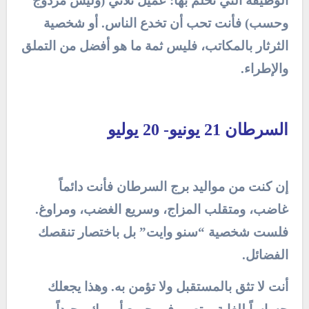
الوظيفة التي تحلم بها: عميل ثلاثي (وليس مزدوج
وحسب) فأنت تحب أن تخدع الناس. أو شخصية
الثرثار بالمكاتب، فليس ثمة ما هو أفضل من التملق
والإطراء.
السرطان 21 يونيو- 20 يوليو
إن كنت من مواليد برج السرطان فأنت دائماً
غاضب، ومتقلب المزاج، وسريع الغضب، ومراوغ.
فلست شخصية “سنو وايت” بل باختصار تنقصك
الفضائل.
أنت لا تثق بالمستقبل ولا تؤمن به. وهذا يجعلك