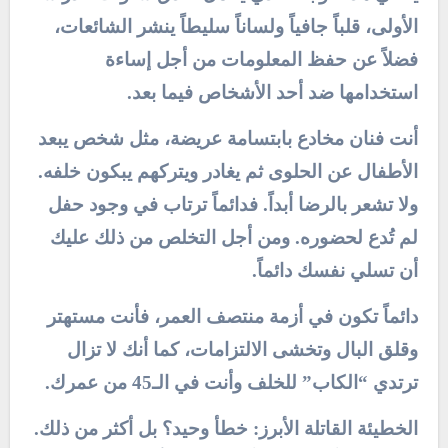
الأولى، قلباً جافياً ولساناً سليطاً ينشر الشائعات،
فضلاً عن حفظ المعلومات من أجل إساءة
استخدامها ضد أحد الأشخاص فيما بعد.
أنت فنان مخادع بابتسامة عريضة، مثل شخص يبعد
الأطفال عن الحلوى ثم يغادر ويتركهم يبكون خلفه.
ولا تشعر بالرضا أبداً. فدائماً ترتاب في وجود حفل
لم تُدع لحضوره. ومن أجل التخلص من ذلك عليك
أن تسلي نفسك دائماً.
دائماً تكون في أزمة منتصف العمر، فأنت مستهتر
وقلق البال وتخشى الالتزامات، كما أنك لا تزال
ترتدي “الكاب” للخلف وأنت في الـ45 من عمرك.
الخطيئة القاتلة الأبرز: خطأ وحيد؟ بل أكثر من ذلك.