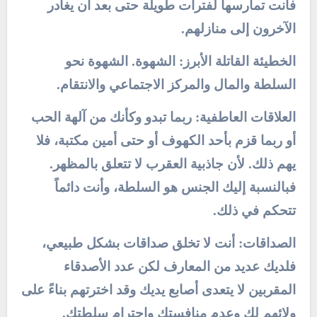
فأنت تمارسها لفترات طويلة حتى بعد أن يغادر
الآخرون إلى منازلهم.
الخطيئة القاتلة الأبرز: الشهوة. الشهوة نحو
السلطة والمال والمركز الاجتماعي والانتقام.
العلاقات العاطفية: ربما تبدو وكأنك من آلهة الحب
أو ربما قزم بأحد الكهوف أو حتى أمين مكتبة، فلا
يهم ذلك. لأن جاذبية العقرب لا تتعلق بالمظهر.
فبالنسبة إليك الجنس هو السلطة، وأنت دائماً
تتحكم في ذلك.
الصداقات: أنت لا تخلق صداقات بشكل طبيعي،
فلديك عديد من المعارف لكن عدد الأصدقاء
المقربين لا يتعدى أصابع يديك وقد اخترتهم بناءً على
ولائهم لك وعدم منافستك واحترام سلطتك.