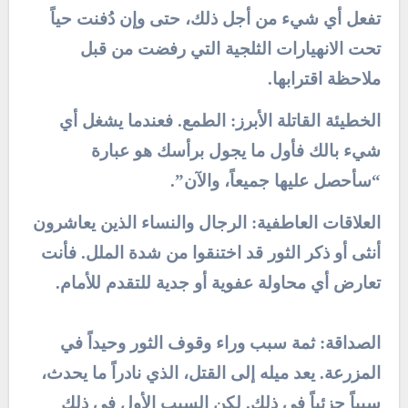
تفعل أي شيء من أجل ذلك، حتى وإن دُفنت حياً
تحت الانهيارات الثلجية التي رفضت من قبل
ملاحظة اقترابها.
الخطيئة القاتلة الأبرز: الطمع. فعندما يشغل أي
شيء بالك فأول ما يجول برأسك هو عبارة
“سأحصل عليها جميعاً، والآن”.
العلاقات العاطفية: الرجال والنساء الذين يعاشرون
أنثى أو ذكر الثور قد اختنقوا من شدة الملل. فأنت
تعارض أي محاولة عفوية أو جدية للتقدم للأمام.
الصداقة: ثمة سبب وراء وقوف الثور وحيداً في
المزرعة. يعد ميله إلى القتل، الذي نادراً ما يحدث،
سبباً جزئياً في ذلك. لكن السبب الأول في ذلك