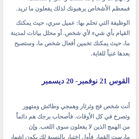
فمعظم الأشخاص يرهبونك لذلك يفعلون ما تريد.
الوظيفة التي تحلم بها: عميل سري، حيث يمكنك
القيام بأي شيء لأي شخص. أو محلل بيانات لمدينة
ما، حيث يمكنك تخمين أفعال شخص ما، وستصبح
بعدها غنياً للغاية.
القوس 21 نوفمبر- 20 ديسمبر
أنت شخص فج وثرثار وهمجي وطائش ومتهور
وتصرخ في كل الأوقات. فأصحاب برجك هم دائماً
من الهمج الذين لا يفعلون سوى اللعب. وإن
مارست القمار فأول اختيار بالنسبة لك يكون إشهار