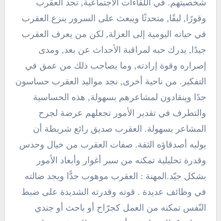
شخصيتهم. في اللقاءات الاجتماعية, تجد العقرب
وقورًا, لبقًا, متحدثًا ويبعث على السرور ينزع العقرب
في حياته اليومية إلى العزلة, لكن من يعرف العقرب
جيدًا, يدرك حبه لمراقبة الأحداث عن بعد, ومدى
إصراره وقوة إرادته, وما يصاحب ذلك من عمق في
التفكير. من ناحية أخرى, نجد مواليد العقرب حساسون
جدًا وينقادون لمشاعرهم بسهولة, هذه الحساسية
والتطرف في تقدير الأمور تجعلهم عرضة لجرح
المشاعر بسهولة. العقرب صديق رائع شريطة أن
يوليه أصدقاؤه الثقة. صفات العقرب من خيال وحدس
وقدرة تحليلية تمكنه من سبر أغوار وأبعاد الأمور
بشكل جيّد.المهنة : العقرب موهوب جدًّا ويجد ضالته
في وظائف عديدة . قوته وقدرته الشديدة على ضبط
النّفس تمكنه من العمل كجرّاح أو باحث أو جندي