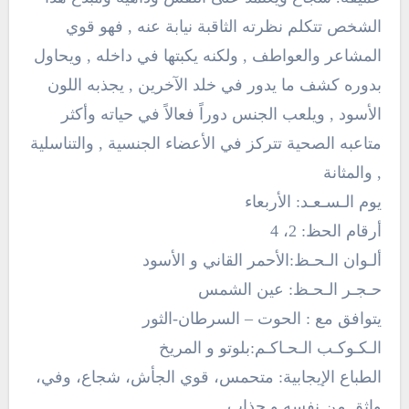
الشخص تتكلم نظرته الثاقبة نيابة عنه , فهو قوي
المشاعر والعواطف , ولكنه يكبتها في داخله , ويحاول
بدوره كشف ما يدور في خلد الآخرين , يجذبه اللون
الأسود , ويلعب الجنس دوراً فعالاً في حياته وأكثر
متاعبه الصحية تتركز في الأعضاء الجنسية , والتناسلية
, والمثانة
يوم الـسـعـد: الأربعاء
أرقام الحظ: 2، 4
ألـوان الـحـظ:الأحمر القاني و الأسود
حـجـر الـحـظ: عين الشمس
يتوافق مع : الحوت – السرطان-الثور
الـكـوكـب الـحـاكـم:بلوتو و المريخ
الطباع الإيجابية: متحمس، قوي الجأش، شجاع، وفي،
واثق من نفسه و جذاب