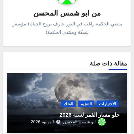
من
ابو شمس المحسن
مبتغي الحكمة راغب في النور عارف بروح الحياة ( مؤسس
شبكة ومنتدى الحكمة)
مقالة ذات صلة
الاختيارات
التنجيم
الفلك
خلو مسار القمر لسنة 2026
ابو شمس المحسن
1 يوليو، 2026