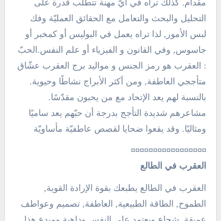
مقدام. كذلك تراه في أيّ مهنة تتطلب قدرة على
التحليل والبحث والتعامل مع الحقائق العمليّة وفك
لبس الأمور, لذا تراه يعمل في البوليس أو كمخبر أو
جاسوس, وفي القانون و الفيزياء أو علم النفس.الحبّ
: العقرب هو رمز الجنس و مواليد برج العقرب عشّاق
متأججي العاطفة, ومن أكثر الأبراج نشاطًا وحيوية.
بالنسبة لهم يعد الإتحاد مع من يحبون مقدّسًا.
مشاعرهم شديدة التأجج بدرجة أن حبّهم يعد ساميًا
ومثاليًا. وقد يقعوا ضحايا لقصص عاطفيّة مأساويّة
¤¤¤¤¤¤¤¤¤¤¤¤¤¤¤¤¤
العقرب في الطالع
العقرب في الطالع يطبعك بقوة الإرادة القوية,
الطموح, الطاقة الطبيعية, العاطفة, تصميم وعواطف
عميقة. شجاع ويعتمد على النفس وداهية ومبدع هذا