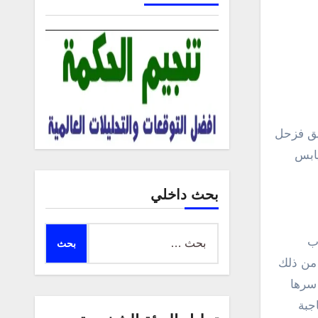
لضيق فزحل
يابس
بحث داخلي
البحث
ب
عن:
 من ذلك
 سرها
جبة