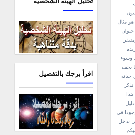
تحليل الهيئة الشخصية
نون
هو مثال
حيوان
متيقن
ويزيده
ل وسوء
ها يخف
اقرأ برجك بالتفصيل
حياته
نذكر
ك على هذا
دليل
وجودا في
كي ندخل
يكم