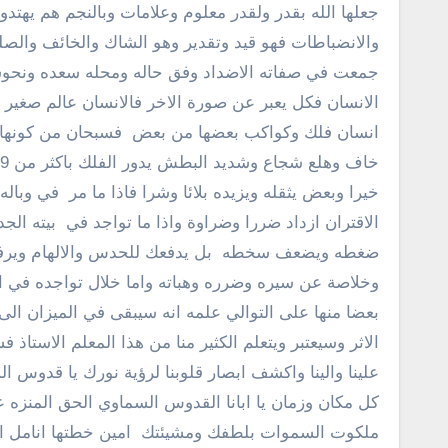
جعلها الله بقدر ولقدر معلوم وعلامات وبالنجم هم يهتد
والانضباطات فهو قيد وتقدير وهو الشاك والخائف والصلب 
جمعت في صفاته الاضداد وفق حاله ومحله سعده ونحوست
الانسان فكل يعبر عن صورة الاخر فالانسان عالم صغير 
انسان فلك وكواكب بعضها من بعض فسبحان من كونها 
خيرا وبعض يثقله ويزيده بلائا وشرا فاذا ما مر في وبا
الاقتران ازداد ضررا وضراوة واذا ما تواجد في بيته الج
ضغطه ويضعف سخطه بل يدفعك للحدس والالهام ويرفعك
وخلاصة عن سيره وضرره وهباته واما خلال تواجده في 
الاثر وسيعتبر ويتعلم الكثير منا من هذا المعلم الاستاذ
علينا والينا واكشف ابصار قلوبنا لرؤية نورك يا قدوس 
كل مكان وزمان يا ابانا القدوس السماوي الحق المنزه 
ملكوت السموات بلطفك ومشيئتك امين خطتها انامل ابو