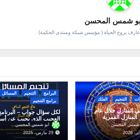
بو شمس المحسن
عارف بروح الحياة ( مؤسس شبكة ومنتدى الحكمة)
البرامج
التنجيم
المسائل
رات
التنجيم
الفلك
برامج التنجيم
ي المنازل خلال عام
لكل سؤال جواب – البرنامج
العجيب الذي يجيب عن أسئ
 شمس المحسن
ابو شمس المحسن
29 مارس، 2025