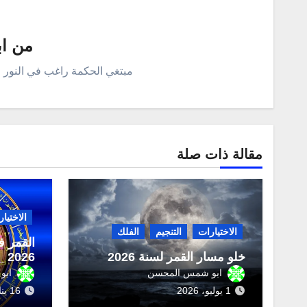
من
ا
مبتغي الحكمة راغب في النور 
مقالة ذات صلة
الاختيا
الاختيارات
التنجيم
الفلك
القمر ف
خلو مسار القمر لسنة 2026
2026 _ المنازل القمرية
ابو شمس المحسن
ابو
1 يوليو، 2026
16 يناير، 2026