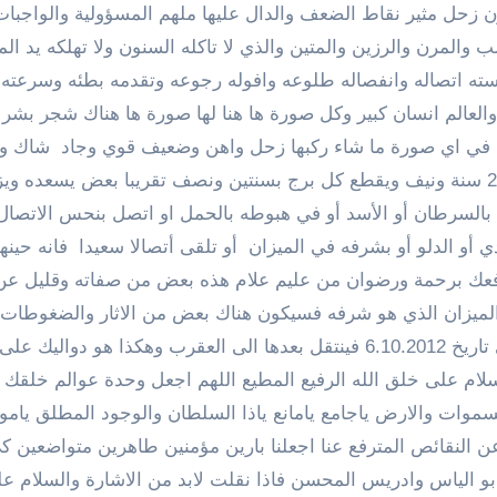
ون زحل مثير نقاط الضعف والدال عليها ملهم المسؤولية والواجبات
والمرن والرزين والمتين والذي لا تاكله السنون ولا تهلكه يد الم
ه اتصاله وانفصاله طلوعه وافوله رجوعه وتقدمه بطئه وسرعته 
والعالم انسان كبير وكل صورة ها هنا لها صورة ها هناك شجر بشر 
في اي صورة ما شاء ركبها زحل واهن وضعيف قوي وجاد شاك و
خاف وهلع شجاع وشديد البطش يدور الفلك باكثر من 29 سنة ونيف ويقطع كل برج بسنتين ونصف تقريبا بعض يسعده 
له بالسرطان أو الأسد أو في هبوطه بالحمل او اتصل بنحس الاتصا
دي أو الدلو أو بشرفه في الميزان أو تلقى أتصالا سعيدا فانه حين
 برحمة ورضوان من عليم علام هذه بعض من صفاته وقليل عن 
الميزان الذي هو شرفه فسيكون هناك بعض من الاثار والضغوطات 
بعضا منها على التوالي علمه انه سيبقى في الميزان الى تاريخ 6.10.2012 فينتقل بعدها الى العقرب وهكذا هو دوالي
 فسلام على خلق الله الرفيع المطيع اللهم اجعل وحدة عوالم خلقك 
السموات والارض ياجامع يامانع ياذا السلطان والوجود المطلق يام
عن النقائص المترفع عنا اجعلنا بارين مؤمنين طاهرين متواضعين 
 الياس وادريس المحسن فاذا نقلت لابد من الاشارة والسلام عل