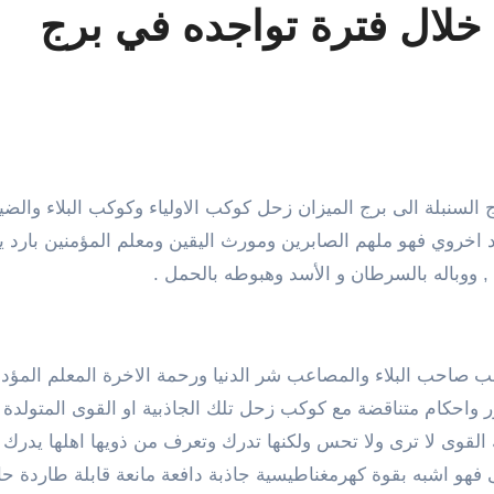
خلال فترة تواجده في برج
 انتقل من برج السنبلة الى برج الميزان زحل كوكب الاولياء وكوكب البلاء وا
 اخروي فهو ملهم الصابرين ومورث اليقين ومعلم المؤمنين بارد 
 , ووباله بالسرطان و الأسد وهبوطه بالحمل .
 صاحب البلاء والمصاعب شر الدنيا ورحمة الاخرة المعلم المؤد
ر واحكام متناقضة مع كوكب زحل تلك الجاذبية او القوى المتولدة
 القوى لا ترى ولا تحس ولكنها تدرك وتعرف من ذويها اهلها يدرك
فهو اشبه بقوة كهرمغناطيسية جاذبة دافعة مانعة قابلة طاردة حا