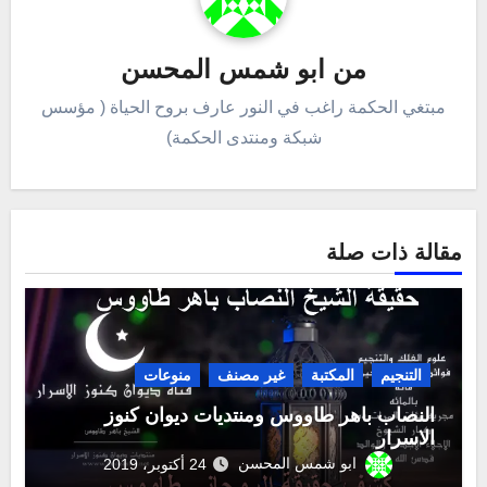
من
ابو شمس المحسن
مبتغي الحكمة راغب في النور عارف بروح الحياة ( مؤسس
شبكة ومنتدى الحكمة)
مقالة ذات صلة
التنجيم
المكتبة
غير مصنف
منوعات
النصاب باهر طاووس ومنتديات ديوان كنوز
الاسرار
ابو شمس المحسن
24 أكتوبر، 2019