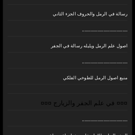
رسالة في الرمل والحروف الجزء الثاني
....................................
اصول علم الرمل ويليله رسالة في الجفر
....................................
منبع اصول الرمل للطوخي الفلكي
¤¤¤ في علم الجفر والزيارج ¤¤¤
....................................