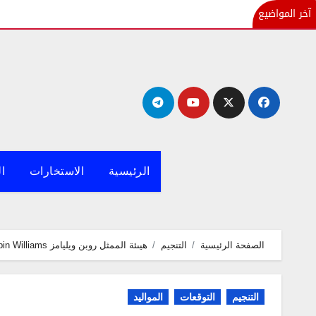
آخر المواضيع
لتجاوز
لى
لمحتوى
الرئيسية
الاستخارات
ال
الصفحة الرئيسية
التنجيم
هيىئة الممثل روبن ويليامز Robin Williams
التنجيم
التوقعات
المواليد