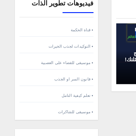
فيديوهات تطوير الذات
• قناة الحكمة
• التوكيدات لجذب الخيرات
لتك!
• موسيقى للقضاء على العصبية
• قانون السر او الجذب
• تعلم كيفية التامل
• موسيقى للشاكرات