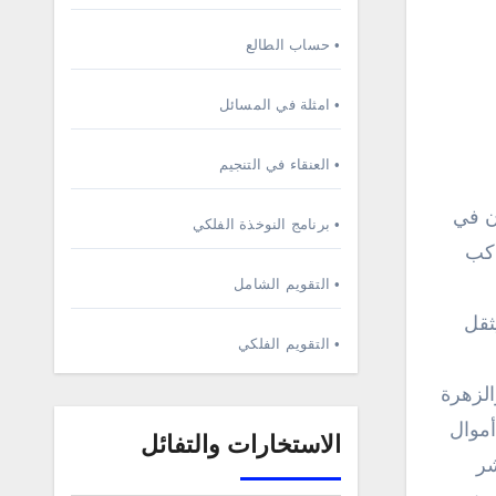
• حساب الطالع
• امثلة في المسائل
• العنقاء في التنجيم
ن في
• برنامج النوخذة الفلكي
اكب
• التقويم الشامل
ثقل
• التقويم الفلكي
الزهرة
أموال
الاستخارات والتفائل
شر