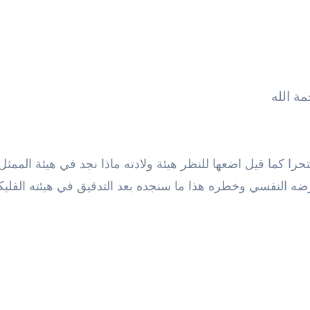
ة الله
امز Robin Williams الذي مات منتحرا كما قيل اضعها للنظر هيئة ولادته ماذا نجد في هيئة الم
ضه النفسي وخطره هذا ما سنجده بعد التدقيق في هيئته الفليك