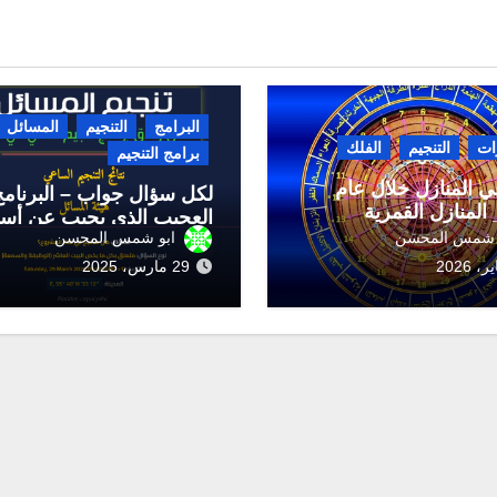
البرامج
التنجيم
المسائل
رات
التنجيم
الفلك
برامج التنجيم
ي المنازل خلال عام
لكل سؤال جواب – البرنامج
العجيب الذي يجيب عن أسئ
 شمس المحسن
ابو شمس المحسن
29 مارس، 2025