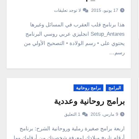
17 يونيو، 2015
لا توجد تعليقات
هذا برنامج قلب العقرب في المسائل وغيرها
Setup_Antares انجليزي عربي روسي البرنامج
يحتوي على • رسم الولادة • التصحيح الأولي من
رسم…
البرامج
برامج روحانية
برامج روحانية وعددية
9 مارس، 2015
1 التعليق
اربعة برامج صغيرة رملية وروحانية الشرح: برنامج
أرقام تاريخ ميلادك لمعرفة شخصيتك من أرقامك وما