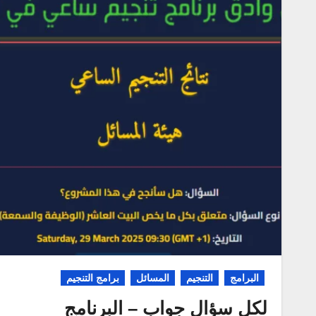
البرامج
التنجيم
المسائل
برامج التنجيم
لكل سؤال جواب – البرنامج