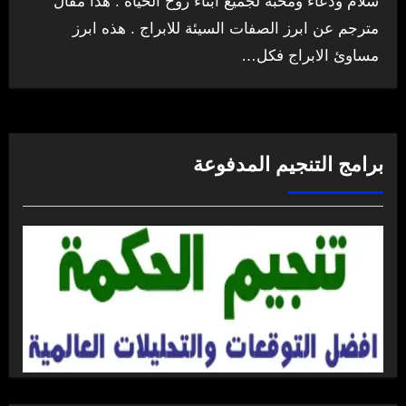
سلام ودعاء ومحبة لجميع ابناء روح الحياة . هذا مقال
مترجم عن ابرز الصفات السيئة للابراج . هذه ابرز
مساوئ الابراج فكل…
برامج التنجيم المدفوعة