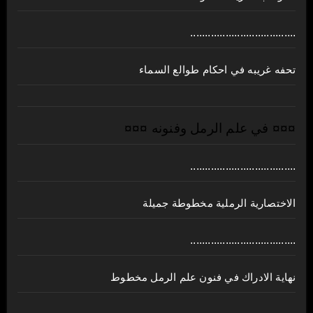
....................................
تحفه غريبه في احكام طوالع السماء
¤¤¤ في علم الرمل وفنونه ¤¤¤
....................................
الاختصارية الرملية مخطوطة جميلة
....................................
نهاية الادراك في فنون علم الرمل مخطوط