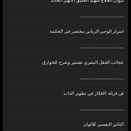
ديوان الحلاج شهيد العشق الالهي الخالد
....................................
اسرار الوحي الرباني مختصر في الحكمة
....................................
عجائب العقل البشري تفسير وشرح للخوارق
....................................
فن قرائة الافكار في تطوير الذات
....................................
التاثير النفسي للالوان