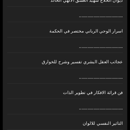
ديوان الحلاج شهيد العشق الالهي الخالد
....................................
اسرار الوحي الرباني مختصر في الحكمة
....................................
عجائب العقل البشري تفسير وشرح للخوارق
....................................
فن قرائة الافكار في تطوير الذات
....................................
التاثير النفسي للالوان