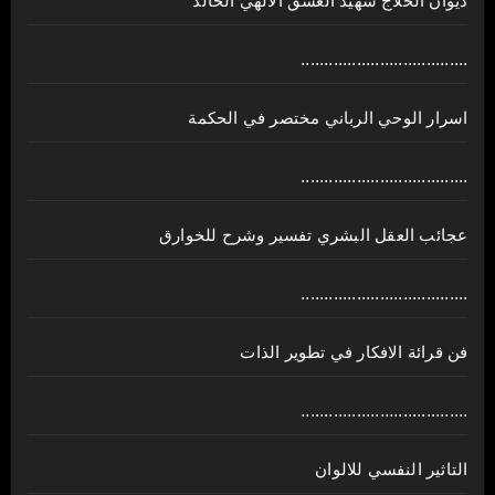
ديوان الحلاج شهيد العشق الالهي الخالد
....................................
اسرار الوحي الرباني مختصر في الحكمة
....................................
عجائب العقل البشري تفسير وشرح للخوارق
....................................
فن قرائة الافكار في تطوير الذات
....................................
التاثير النفسي للالوان