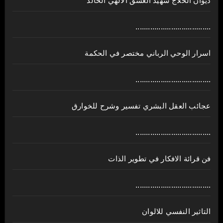
ديوان الحلاج شهيد العشق الالهي الخالد
....................................
اسرار الوحي الرباني مختصر في الحكمة
....................................
عجائب العقل البشري تفسير وشرح للخوارق
....................................
فن قرائة الافكار في تطوير الذات
....................................
التاثير النفسي للالوان