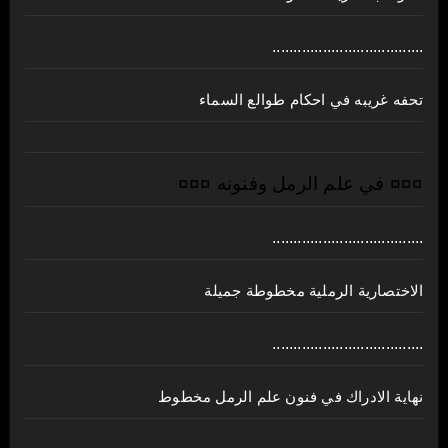
....................................
تحفه غريبه في احكام طوالع السماء
¤¤¤ في علم الرمل وفنونه ¤¤¤
....................................
الاختصارية الرملية مخطوطة جميلة
....................................
نهاية الادراك في فنون علم الرمل مخطوط