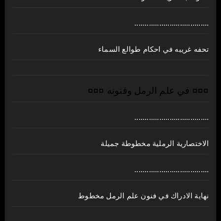
....................................
تحفه غريبه في احكام طوالع السماء
¤¤¤ في علم الرمل وفنونه ¤¤¤
....................................
الاختصارية الرملية مخطوطة جميلة
....................................
نهاية الادراك في فنون علم الرمل مخطوط