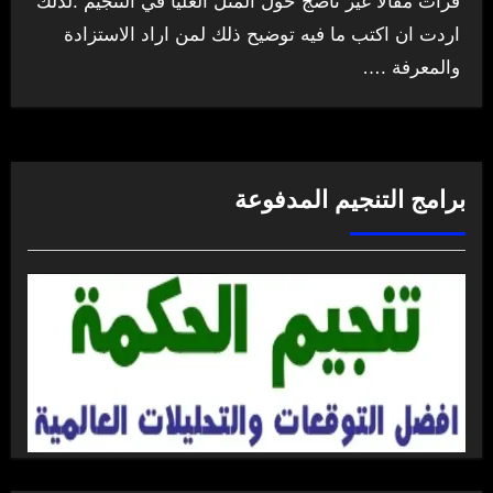
قرأت مقالا غير ناضج حول المثل العليا في التنجيم .لذلك
اردت ان اكتب ما فيه توضيح ذلك لمن اراد الاستزادة
والمعرفة .…
برامج التنجيم المدفوعة