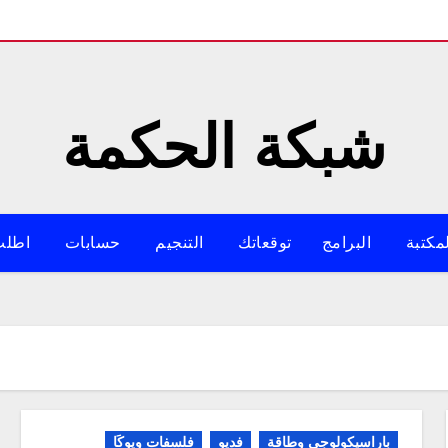
شبكة الحكمة
مكتبة
البرامج
توقعاتك
التنجيم
حسابات
اطلب
باراسيكولوجي وطاقة
فديو
فلسفات ويوكَا