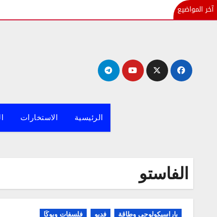
آخر المواضيع
لتجاوز
لى
لمحتوى
الرئيسية
الاستخارات
ال
الفاستو
باراسيكولوجي وطاقة
فديو
فلسفات ويوكَا