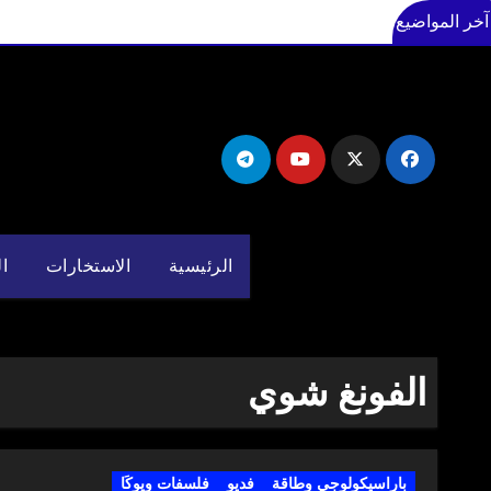
آخر المواضيع
لتجاوز
لى
لمحتوى
الرئيسية
الاستخارات
ال
الفونغ شوي
باراسيكولوجي وطاقة
فديو
فلسفات ويوكَا