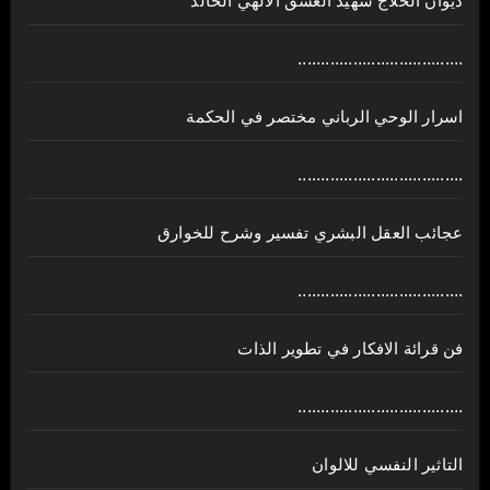
ديوان الحلاج شهيد العشق الالهي الخالد
....................................
اسرار الوحي الرباني مختصر في الحكمة
....................................
عجائب العقل البشري تفسير وشرح للخوارق
....................................
فن قرائة الافكار في تطوير الذات
....................................
التاثير النفسي للالوان