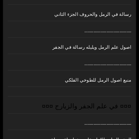
رسالة في الرمل والحروف الجزء الثاني
....................................
اصول علم الرمل ويليله رسالة في الجفر
....................................
منبع اصول الرمل للطوخي الفلكي
¤¤¤ في علم الجفر والزيارج ¤¤¤
....................................