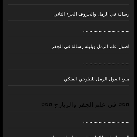
رسالة في الرمل والحروف الجزء الثاني
....................................
اصول علم الرمل ويليله رسالة في الجفر
....................................
منبع اصول الرمل للطوخي الفلكي
¤¤¤ في علم الجفر والزيارج ¤¤¤
....................................