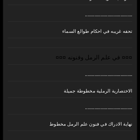
....................................
تحفه غريبه في احكام طوالع السماء
¤¤¤ في علم الرمل وفنونه ¤¤¤
....................................
الاختصارية الرملية مخطوطة جميلة
....................................
نهاية الادراك في فنون علم الرمل مخطوط