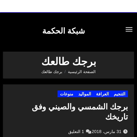
لتجاوز
لى
شبكة الحكمة
لمحتوى
برجك طالعك
الصفحة الرئيسية
برجك طالعك
التنجيم
العرافة
المواليد
منوعات
برجك الشمسي والصيني وفق
تاريخك
31 مارس، 2018
1 التعليق