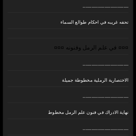
....................................
تحفه غريبه في احكام طوالع السماء
¤¤¤ في علم الرمل وفنونه ¤¤¤
....................................
الاختصارية الرملية مخطوطة جميلة
....................................
نهاية الادراك في فنون علم الرمل مخطوط
....................................