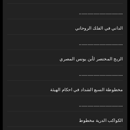
....................................
الداني في الفلك الروحاني
....................................
الزيج المختصر لأبن يونس المصري
....................................
مخطوطة السبع الشداد في احكام الهيئة
....................................
الكواكب الدرية مخطوط