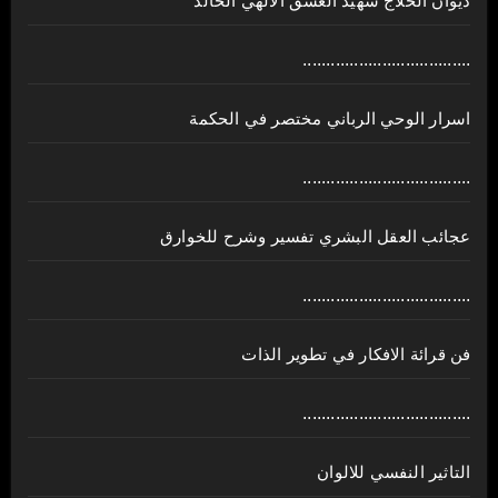
ديوان الحلاج شهيد العشق الالهي الخالد
....................................
اسرار الوحي الرباني مختصر في الحكمة
....................................
عجائب العقل البشري تفسير وشرح للخوارق
....................................
فن قرائة الافكار في تطوير الذات
....................................
التاثير النفسي للالوان