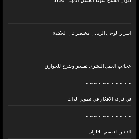
ديوان الحلاج شهيد العشق الالهي الخالد
....................................
اسرار الوحي الرباني مختصر في الحكمة
....................................
عجائب العقل البشري تفسير وشرح للخوارق
....................................
فن قرائة الافكار في تطوير الذات
....................................
التاثير النفسي للالوان