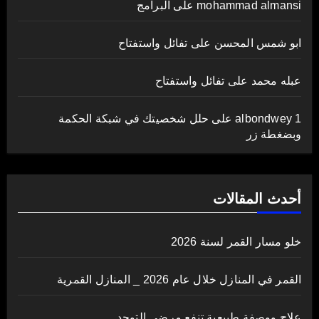
mohammad almansi
على
البرامج
ابو شمس المحسن
على
تفائل واستفتاح
عبله محمد
على
تفائل واستفتاح
albondwey 1
على
حلل شخصيتك في شبكة الحكمة
وبضغطة زر
أحدث المقالات
خلو مسار القمر لسنة 2026
القمر في المنازل خلال عام 2026 _ المنازل القمرية
علاج ووصفة طبيعية تنفع مرضى التوحد