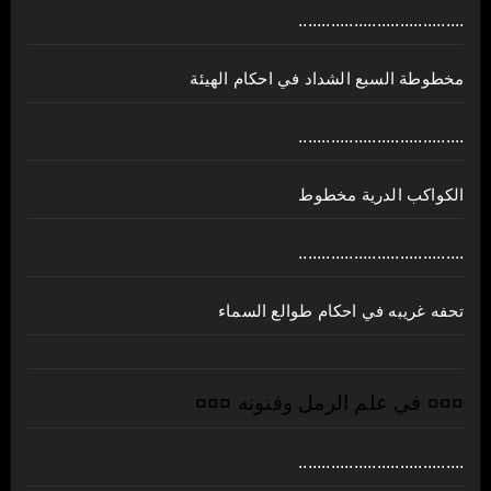
....................................
مخطوطة السبع الشداد في احكام الهيئة
....................................
الكواكب الدرية مخطوط
....................................
تحفه غريبه في احكام طوالع السماء
¤¤¤ في علم الرمل وفنونه ¤¤¤
....................................