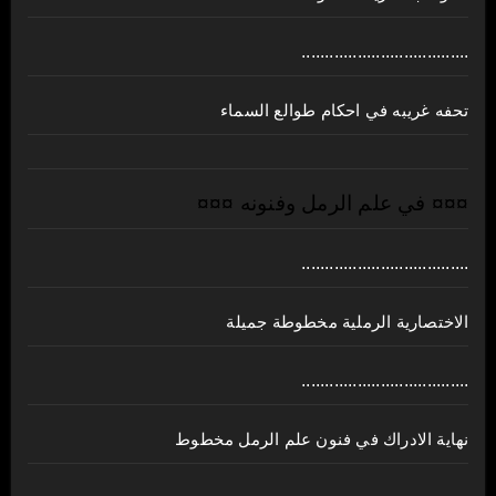
....................................
تحفه غريبه في احكام طوالع السماء
¤¤¤ في علم الرمل وفنونه ¤¤¤
....................................
الاختصارية الرملية مخطوطة جميلة
....................................
نهاية الادراك في فنون علم الرمل مخطوط