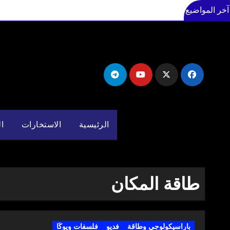
آخر المواضيع
لتجاوز
لى
لمحتوى
الرئيسية
الاستخارات
ال
طاقة المكان
باراسيكولوجي وطاقة
فديو
فلسفات ويوكَا