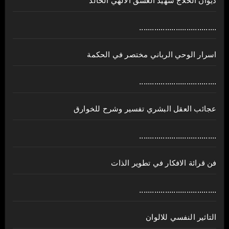
ديوان الحلاج شهيد العشق الالهي الخالد
....................................
اسرار الوحي الرباني مختصر في الحكمة
....................................
عجائب العقل البشري تفسير وشرح للخوارق
....................................
فن قرائة الافكار في تطوير الذات
....................................
التاثير النفسي للالوان