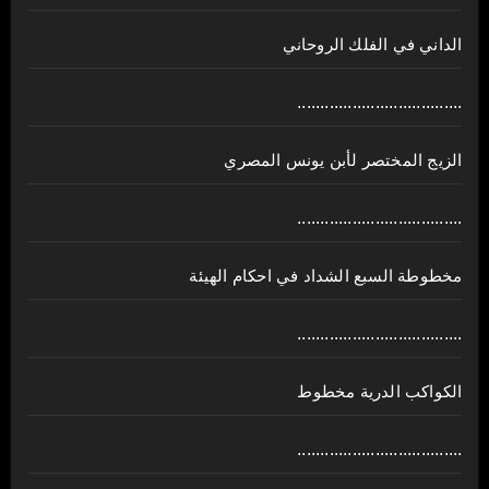
الداني في الفلك الروحاني
....................................
الزيج المختصر لأبن يونس المصري
....................................
مخطوطة السبع الشداد في احكام الهيئة
....................................
الكواكب الدرية مخطوط
....................................