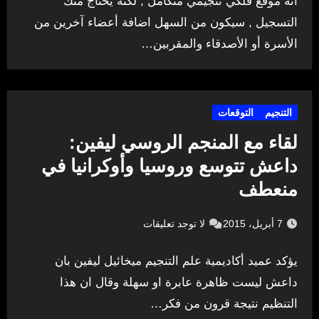
انه موقع فلكي تنجيمي متكامل , لكنه يحتاج منك
التسجيل , سيكون من السهل اضافة أعضاء آخرين من
الأسرة أو الأصدقاء والمقربين…
التنجيم
التوقعات
لقاء مع المنجم الروسي ليفين:
داعش تتوسع وروسيا وأوكرانيا في
منعطف
7 أبريل، 2015
لا توجد تعليقات
يؤكد عميد أكاديمية علم التنجيم ميخائيل ليفين بان
داعش ليست ظاهرة عابرة او سهلة وقال ان هذا
التنظيم نتيجة قرون من فكر…