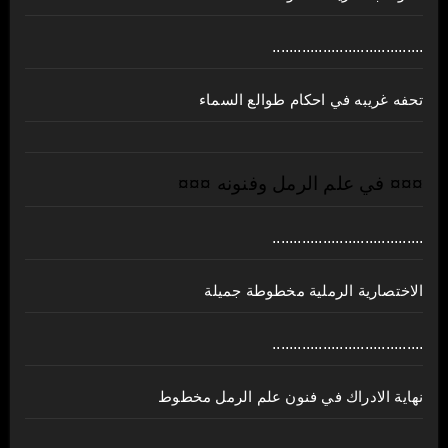
....................................
تحفه غريبه في احكام طوالع السماء
¤¤¤ في علم الرمل وفنونه ¤¤¤
....................................
الاختصارية الرملية مخطوطة جميلة
....................................
نهاية الادراك في فنون علم الرمل مخطوط