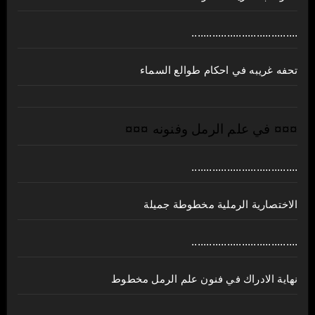
....................................
تحفه غريبه في احكام طوالع السماء
¤¤¤ في علم الرمل وفنونه ¤¤¤
....................................
الاختصارية الرملية مخطوطة جميلة
....................................
نهاية الادراك في فنون علم الرمل مخطوط