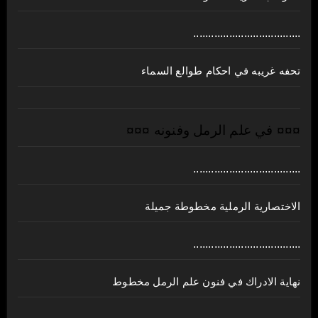
....................................
تحفه غريبه في احكام طوالع السماء
¤¤¤ في علم الرمل وفنونه ¤¤¤
....................................
الاختصارية الرملية مخطوطة جميلة
....................................
نهاية الادراك في فنون علم الرمل مخطوط