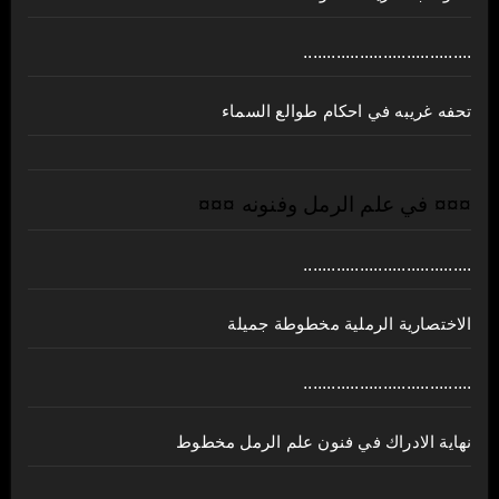
....................................
تحفه غريبه في احكام طوالع السماء
¤¤¤ في علم الرمل وفنونه ¤¤¤
....................................
الاختصارية الرملية مخطوطة جميلة
....................................
نهاية الادراك في فنون علم الرمل مخطوط