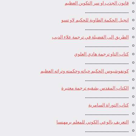
قانون الجذب او سر التكوين العظيم
....................................
انجيل الحكمة الطاوية للحكيم لاو تسو
....................................
الطريق الى الفضيلة في ترجمة علاء الديب
....................................
كتاب التاو ترجمة هادي العلوي
....................................
كونفوشيوس الحكيم حياته وحكمته وتراثه العظيم
....................................
الكتاب المقدس بشقيه ترجمة معتبرة
....................................
كتاب التوراة السامرية
....................................
ﺍﻟﺘﻌﺮﻳﻒ ﺑﺎﻟﻮﻋﻲ ﺍﻟﻜﻮﻧﻲ للمعلم برمهنسا
....................................