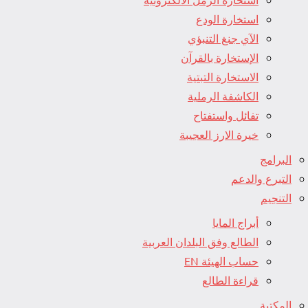
استخارة الودع
الآي جنغ التنبؤي
الإستخارة بالقرآن
الاستخارة التبتية
الكاشفة الرملية
تفائل واستفتاح
خيرة الارز العجيبة
البرامج
التبرع والدعم
التنجيم
أبراج المايا
الطالع وفق البلدان العربية
حساب الهيئة EN
قراءة الطالع
المكتبة