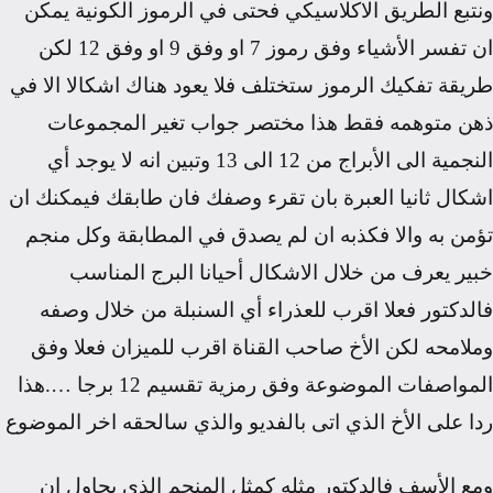
ونتبع الطريق الاكلاسيكي فحتى في الرموز الكونية يمكن
ان تفسر الأشياء وفق رموز
7
او وفق
9
او وفق
12
لكن
طريقة تفكيك الرموز ستختلف فلا يعود هناك اشكالا الا في
ذهن متوهمه فقط هذا مختصر جواب تغير المجموعات
النجمية الى الأبراج من
12
الى
13
وتبين انه لا يوجد أي
اشكال ثانيا العبرة بان تقرء وصفك فان طابقك فيمكنك ان
تؤمن به والا فكذبه ان لم يصدق في المطابقة وكل منجم
خبير يعرف من خلال الاشكال أحيانا البرج المناسب
فالدكتور فعلا اقرب للعذراء أي السنبلة من خلال وصفه
وملامحه لكن الأخ صاحب القناة اقرب للميزان فعلا وفق
المواصفات الموضوعة وفق رمزية تقسيم
12
برجا
….
هذا
ردا على الأخ الذي اتى بالفديو والذي سالحقه اخر الموضوع
ومع الأسف فالدكتور مثله كمثل المنجم الذي يحاول ان