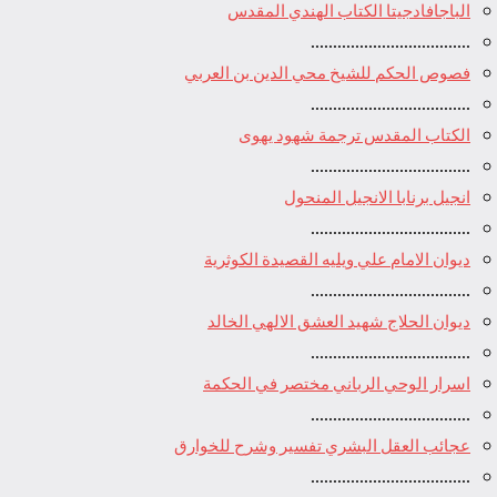
الباجافادجيتا الكتاب الهندي المقدس
....................................
فصوص الحكم للشيخ محي الدين بن العربي
....................................
الكتاب المقدس ترجمة شهود يهوى
....................................
انجيل برنابا الانجيل المنحول
....................................
ديوان الامام علي ويليه القصيدة الكوثرية
....................................
ديوان الحلاج شهيد العشق الالهي الخالد
....................................
اسرار الوحي الرباني مختصر في الحكمة
....................................
عجائب العقل البشري تفسير وشرح للخوارق
....................................