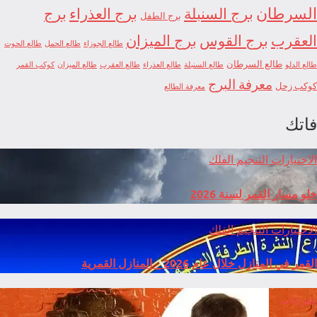
السرطان
برج السنبلة
برج العذراء
برج
برج الطفل
العقرب
برج القوس
برج الميزان
طالع الجوزاء
طالع الحمل
طالع الحوت
طالع السرطان
طالع الدلو
طالع السنبلة
طالع العذراء
طالع العقرب
طالع الميزان
كوكب القمر
معرفة البرج
كوكب زحل
معرفة الطالع
فاتك
الاختيارات
التنجيم
الفلك
خلو مسار القمر لسنة 2026
الاختيارات
التنجيم
الفلك
القمر في المنازل خلال عام 2026 _ المنازل القمرية
منوعات