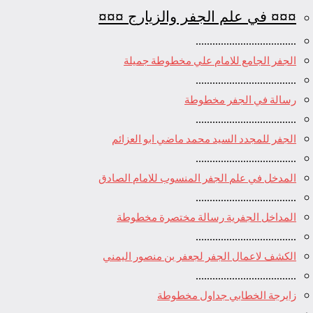
¤¤¤ في علم الجفر والزيارج ¤¤¤
....................................
الجفر الجامع للامام علي مخطوطة جميلة
....................................
رسالة في الجفر مخطوطة
....................................
الجفر للمجدد السيد محمد ماضي ابو العزائم
....................................
المدخل في علم الجفر المنسوب للامام الصادق
....................................
المداخل الجفرية رسالة مختصرة مخطوطة
....................................
الكشف لاعمال الجفر لجعفر بن منصور اليمني
....................................
زايرجة الخطابي جداول مخطوطة