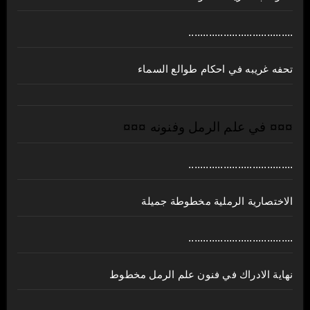
....................................
تحفه غريبه في احكام طوالع السماء
¤¤¤ في علم الرمل وفنونه ¤¤¤
....................................
الاختصارية الرملية مخطوطة جميلة
....................................
نهاية الادراك في فنون علم الرمل مخطوط