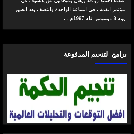
عندما اجتمع رونالد ريغان وميخائيل غورباتشيف في
مؤتمر القمة ، في الساعة الواحدة والنصف بعد الظهر
يوم 8 ديسبمبر عام 1987م ،…
برامج التنجيم المدفوعة