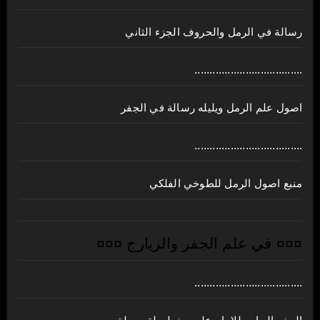
رسالة في الرمل والحروف الجزء الثاني
....................................
اصول علم الرمل ويليله رسالة في الجفر
....................................
منبع اصول الرمل للطوخي الفلكي
¤¤¤ في علم الجفر والزيارج ¤¤¤
....................................