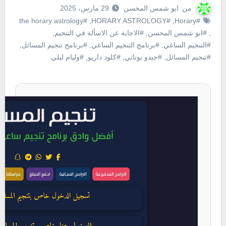
من
ابو شمس المحسن
29 مارس، 2025
#the horary astrology
,
#HORARY ASTROLOGY
,
#Horary
,
#ابو شمس المحسن
,
#الاجابة عن الاسألة في التنجيم
,
#التنجيم الساعي
,
#برنامج التنجيم الساعي
,
#برنامج تنجيم المسائل
,
#تنجيم المسائل
,
#جيدو بوناتي
,
#كلود داريو
,
#وليام ليلي