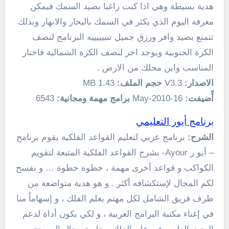
هدية بسيطة وهي اذا كنت راغبا بصيد السمك فيمكن
معرفة اليوم الذي يكثر في السمك بالبحار والانهار وبذلك
تتمتع بصيد وافر ورزق جميل تنبيييييه البرنامج لنصف
الكرة الجنوبية ويوجد اخر لنصف الكرة الشمالية فاختار
المناسب واين محلك من الارض .
الاصدار:
V3.3
حجم الملف:
1.43 MB
أًضيفت:
16-May-2010
برامج مهمة ومجانية:
6543
برنامج أيور التعليمي
الشرح:
برنامج عربي لتعليم القواعد الفلكية يقوم برنامج
– أيو ر Ayour- بشرح القواعد الفلكية المتبعة لتقويم
الكواكب و قواعد أخرى مهمة ، خطوة خطوة … و نفسح
لكم المجال لإستكشافه أكثر . و هو هدية متواضعة من
طرف فريق الشامل لكل مهتم بعلم الفلك ، و إسهاماً منا
في إغناء مكتبة البرامج العربية ، و لكي يكون أداة لدعم