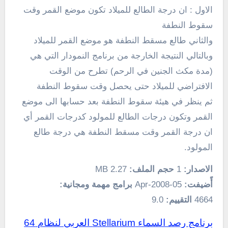
الاول : ان درجة الطالع للميلاد تكون موضع القمر وقت
سقوط النطفة
والثاني طالع مسقط النطفة هو موضع القمر للميلاد
وبالتالي النتيجة الخارجة من برنامج النمودار التي هي
(مدة مكث الجنين في الرحم) تطرح من الوقت
الافتراضي للميلاد حتى يحصل وقت سقوط النطفة
ثم ينظر في هيئة سقوط النطفة بعد حسابها الى موضع
القمر وتكون درجات الطالع للمولود كدرجات القمر أي
ان درجة القمر وقت مسقط النطفة هي درجة طالع
المولود.
الاصدار:
1
حجم الملف:
2.27 MB
أًضيفت:
05-Apr-2008
برامج مهمة ومجانية:
4664
التقييم:
9.0
برنامج رصد السماء Stellarium العربي لنظام 64