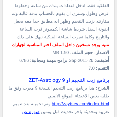
الفلكية فقط ادخل اعدادات بلدك من ساعة وخطوط
عرض وطول وسترى ان يقوم بالحساب بدقة عالية وتم
مقارنته بزيت التنجيم وظهر انه مطابق جدا معه يجعل
ايقونة اسفل شريط شاشة الكمبيوتر قرب الساعة
والتاريخ وكلما تغيرت الساعة الفلكية نبهك على ذلك .
تنبيه يوجد نسختين داخل الملف اختر المناسبة لجهازك .
الاصدار:
حجم الملف:
1.50 MB
أًضيفت:
26-Sep-2011
برامج مهمة ومجانية:
6786
التقييم:
7.0
برنامج زيت التنجيم او ZET-Astrology 9
الشرح:
هذا برنامج زيت التنجيم النسخة 9 معرب وفق ما
طلبه بعض الاعضاء الموقع الاصلي
http://zaytsev.com/index.html
وتم تحميله بعد تتميم
تعريبة وتحديثه باخر تحديث قبل يومين
صورة عن