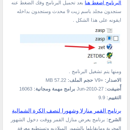
البرنامج اضغط هنا
بعد تحميل البرنامج وفك الضغط عنه
ستجدون مجلد باسم زيت 9 محدث وستجدون بداخله
ايقونه على هذا الشكل .
ومنها يتم تشغيل البرنامج .
الاصدار:
+V9
حجم الملف:
57.22 MB
أًضيفت:
27-Jun-2010
برامج مهمة ومجانية:
16063
التقييم:
9.9
برنامج القمر منازلا وشهورا لنصف الكرة الشمالية
الشرح:
برنامج يعرض منازل القمر ووقت دخول الشهور
الهجرية ومايقابلها بالشهور الميلاديه وتستطيع معرفة